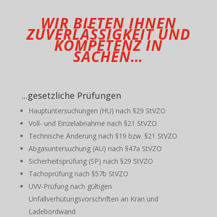
WIR BIETEN IHNEN
ZUVERLÄSSIGKEIT UND
KOMPETENZ IN
SACHEN…
...gesetzliche Prüfungen
Hauptuntersuchungen (HU) nach §29 StVZO
Voll- und Einzelabnahme nach §21 StVZO
Technische Änderung nach §19 bzw. §21 StVZO
Abgasuntersuchung (AU) nach §47a StVZO
Sicherheitsprüfung (SP) nach §29 StVZO
Tachoprüfung nach §57b StVZO
UVV-Prüfung nach gültigen
Unfallverhütungsvorschriften an Kran und
Ladebordwand