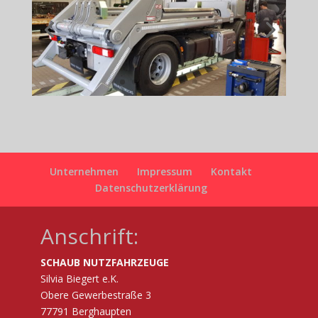
Unternehmen
Impressum
Kontakt
Datenschutzerklärung
Anschrift:
SCHAUB NUTZFAHRZEUGE
Silvia Biegert e.K.
Obere Gewerbestraße 3
77791 Berghaupten